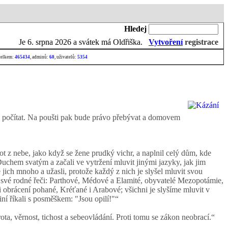
Hledej
Je
6. srpna 2026 a svátek má Oldřiška.
Vytvoření
registrace
celkem:
465434
, adminů:
60
, uživatelů:
5354
les počítat. Na poušti pak bude právo přebývat a domovem
ot z nebe, jako když se žene prudký vichr, a naplnil celý dům, kde
Duchem svatým a začali ve vytržení mluvit jinými jazyky, jak jim
jich mnoho a užasli, protože každý z nich je slyšel mluvit svou
ý ve své rodné řeči: Parthové, Médové a Elamité, obyvatelé Mezopotámie,
i obrácení pohané, Kréťané i Arabové; všichni je slyšíme mluvit v
ní říkali s posměškem: "Jsou opilí!"“
ta, věrnost, tichost a sebeovládání. Proti tomu se zákon neobrací.“