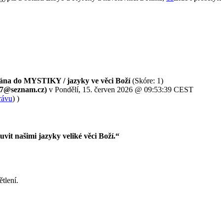
rána do MYSTIKY / jazyky ve věci Boží
(Skóre: 1)
e7@seznam.cz)
v Pondělí, 15. červen 2026 @ 09:53:39 CEST
rávu
) )
uvit našimi jazyky veliké věci Boží.“
tlení.