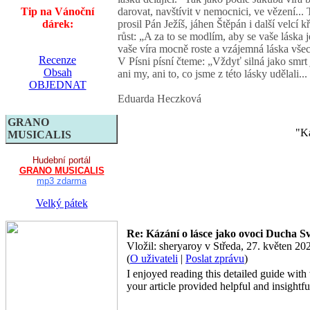
Tip na Vánoční
darovat, navštívit v nemocnici, ve vězení...
dárek:
prosil Pán Ježíš, jáhen Štěpán i další velcí k
růst: „A za to se modlím, aby se vaše láska j
vaše víra mocně roste a vzájemná láska všech 
Recenze
V Písni písní čteme: „Vždyť silná jako smrt j
Obsah
ani my, ani to, co jsme z této lásky udělali
OBJEDNAT
Eduarda Heczková
GRANO
"Ká
MUSICALIS
Hudební portál
GRANO MUSICALIS
mp3 zdarma
Velký pátek
Re: Kázání o lásce jako ovoci Ducha 
Vložil: sheryaroy v Středa, 27. květen 
(
O uživateli
|
Poslat zprávu
)
I enjoyed reading this detailed guide wit
your article provided helpful and insightfu