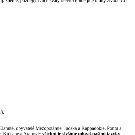
j. zpětně, později). Duch svatý otevírá úplně jiné brány života. Co
í).
Elamité, obyvatelé Mezopotámie, Judska a Kappadokie, Pontu a
té, Kréťané a Arabové:
všichni je slyšíme mluvit našimi jazyky