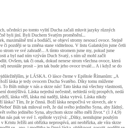
ch, učedníci po tomto vylití Ducha začali mluvit jazyky různých
tečně byli jiní. Byli Duchem Svatým proměnění...
ek, maximálně trní a bodláčí, se objeví stromy nesoucí ovoce. Stejně
 či později se ta změna stane viditelnou. V listu Galatským jsme četli
nto strom ve své zahradě... A tímto stromem jsme my, pokud jsme
losti a byl nad ním vzýván Duch Svatý, s ním už mohl začít
odlit. Ovšem, tak či onak, dokud nenese strom všechna ovoce, která
o něj neustále prosit – jen tak bude jeho ovoce trvalé... A i když se do
nejdůležitějším, je LÁSKA. O lásce čteme v Epištole Římanům: „A
ato Boží láska je tedy ovocem Ducha Svatého. Díky tomu můžeme
i. To Bůh miluje v nás a skrze nás! Tato láska má všechny vlastnosti,
a není domýšlivá. Láska nejedná nečestně, nehledá svůj prospěch, nedá
drží, láska věří, láska má naději, láska vytrvá. Láska nikdy
 láska? Tím, že je činná. Boží láska nespočívá ve slovech, ale v
i: „Neboť Bůh tak miloval svět, že dal svého jediného Syna, aby žádný,
svět svého jediného Syna, abychom skrze něho měli život.“ (1 J 4,9)
l Jan nás pak ve své 1. epištole vyzývá: „Dítky, nemilujme pouhým
 Kristu Ježíši ani obřízka neprospívá, ani neobřízka, ale víra skrze
dlit se - ano, i modlitba je činná láska, obléknout, nasytit, podělit se,