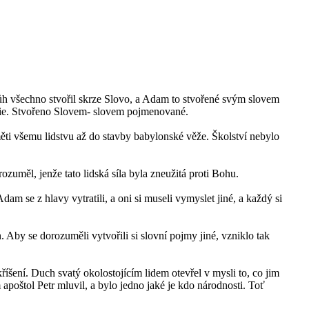
ůh všechno stvořil skrze Slovo, a Adam to stvořené svým slovem
ie. Stvořeno Slovem- slovem pojmenované.
ti všemu lidstvu až do stavby babylonské věže. Školství nebylo
zuměl, jenže tato lidská síla byla zneužitá proti Bohu.
m se z hlavy vytratili, a oni si museli vymyslet jiné, a každý si
 Aby se dorozuměli vytvořili si slovní pojmy jiné, vzniklo tak
šení. Duch svatý okolostojícím lidem otevřel v mysli to, co jim
oštol Petr mluvil, a bylo jedno jaké je kdo národnosti. Toť