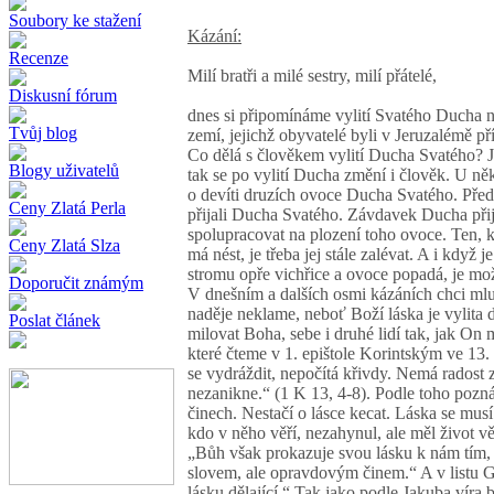
Soubory ke stažení
Kázání:
Recenze
Milí bratři a milé sestry, milí přátelé,
Diskusní fórum
dnes si připomínáme vylití Svatého Ducha na
Tvůj blog
zemí, jejichž obyvatelé byli v Jeruzalémě p
Co dělá s člověkem vylití Ducha Svatého? Ja
Blogy uživatelů
tak se po vylití Ducha změní i člověk. U něk
o devíti druzích ovoce Ducha Svatého. Předs
Ceny Zlatá Perla
přijali Ducha Svatého. Závdavek Ducha přija
spolupracovat na plození toho ovoce. Ten, k
Ceny Zlatá Slza
má nést, je třeba jej stále zalévat. A i když 
stromu opře vichřice a ovoce popadá, je mo
Doporučit známým
V dnešním a dalších osmi kázáních chci ml
naděje neklame, neboť Boží láska je vylita
Poslat článek
milovat Boha, sebe i druhé lidí tak, jak On 
které čteme v 1. epištole Korintským ve 13.
se vydráždit, nepočítá křivdy. Nemá radost z
nezanikne.“ (1 K 13, 4-8). Podle toho pozná
činech. Nestačí o lásce kecat. Láska se musí
kdo v něho věří, nezahynul, ale měl život v
„Bůh však prokazuje svou lásku k nám tím, ž
slovem, ale opravdovým činem.“ A v listu Ga
lásku dělající.“ Tak jako podle Jakuba víra b