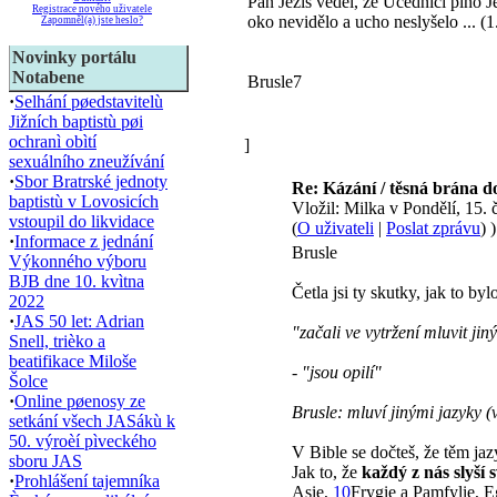
Pán Ježíš věděl, že Učedníci plno J
Registrace nového uživatele
oko nevidělo a ucho neslyšelo ... (
Zapomněl(a) jste heslo?
Novinky portálu
Notabene
Brusle7
·
Selhání pøedstavitelù
Jižních baptistù pøi
ochranì obìtí
]
sexuálního zneužívání
·
Sbor Bratrské jednoty
Re: Kázání / těsná brán
baptistù v Lovosicích
Vložil: Milka v Pondělí, 15
vstoupil do likvidace
(
O uživateli
|
Poslat zprávu
) )
·
Informace z jednání
Brusle
Výkonného výboru
BJB dne 10. kvìtna
Četla jsi ty skutky, jak to byl
2022
·
JAS 50 let: Adrian
"začali ve vytržení mluvit jin
Snell, trièko a
beatifikace Miloše
- "jsou opilí"
Šolce
·
Online pøenosy ze
Brusle:
mluví jinými jazyky (
setkání všech JASákù k
50. výroèí pìveckého
V Bible se dočteš, že těm ja
sboru JAS
Jak to, že
každý z nás slyší 
·
Prohlášení tajemníka
Asie,
10
Frygie a Pamfylie, E