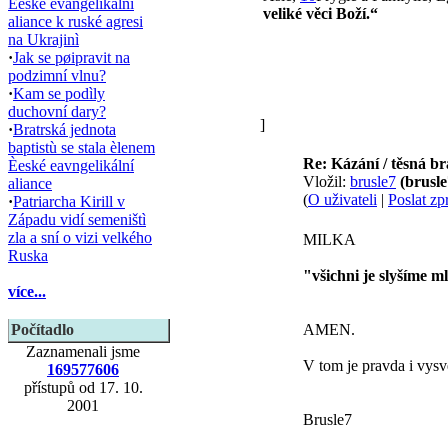
Èeské evangelikální
veliké věci Boží.“
aliance k ruské agresi
na Ukrajinì
·
Jak se pøipravit na
podzimní vlnu?
·
Kam se podìly
duchovní dary?
]
·
Bratrská jednota
baptistù se stala èlenem
Re: Kázání / těsná b
Èeské eavngelikální
Vložil:
brusle7
(brusl
aliance
(
O uživateli
|
Poslat zp
·
Patriarcha Kirill v
Západu vidí semeništì
zla a sní o vizi velkého
MILKA
Ruska
"všichni je slyšíme ml
více...
Počítadlo
AMEN.
Zaznamenali jsme
V tom je pravda i vysvě
169577606
přístupů od 17. 10.
2001
Brusle7