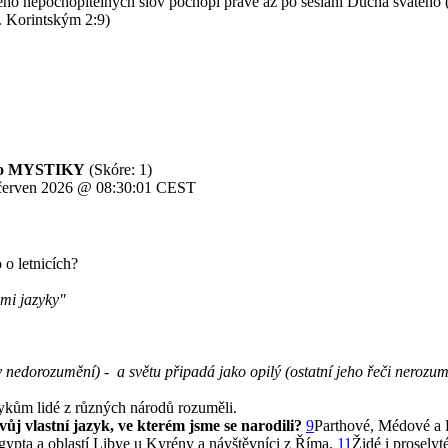
eho nepochopitelných slov pochopí právě až po seslání Ducha svatého (t
1. Korintským 2:9)
a do MYSTIKY
(Skóre: 1)
. červen 2026 @ 08:30:01 CEST
o o letnicích?
ými jazyky"
v nedorozumění) - a světu připadá jako opilý (ostatní jeho řeči nerozum
zykům lidé z různých národů rozuměli.
svůj vlastní jazyk, ve kterém jsme se narodili?
9
Parthové, Médové a 
gypta a oblastí Libye u Kyrény a návštěvníci z Říma,
11
Židé i prosely