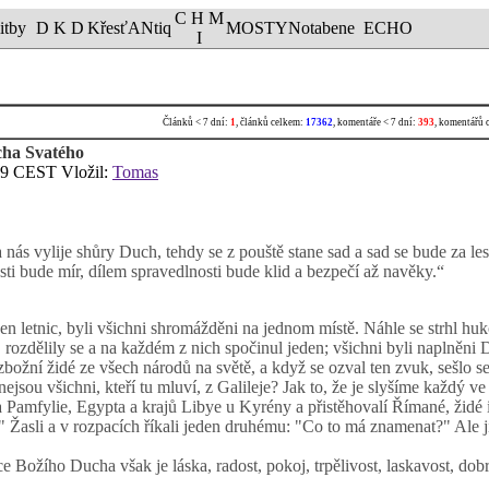
C H M
itby
D K D
KřesťANtiq
MOSTY
Notabene
ECHO
I
Článků < 7 dní:
1
, článků celkem:
17362
, komentáře < 7 dní:
393
, komentářů 
ucha Svatého
49 CEST Vložil:
Tomas
 nás vylije shůry Duch, tehdy se z pouště stane sad a sad se bude za 
i bude mír, dílem spravedlnosti bude klid a bezpečí až navěky.“
n letnic, byli všichni shromážděni na jednom místě. Náhle se strhl huk
 rozdělily se a na každém z nich spočinul jeden; všichni byli naplněni 
ožní židé ze všech národů na světě, a když se ozval ten zvuk, sešlo se 
ž nejsou všichni, kteří tu mluví, z Galileje? Jak to, že je slyšíme každ
 Pamfylie, Egypta a krajů Libye u Kyrény a přistěhovalí Římané, židé 
" Žasli a v rozpacích říkali jeden druhému: "Co to má znamenat?" Ale ji
Božího Ducha však je láska, radost, pokoj, trpělivost, laskavost, dobro