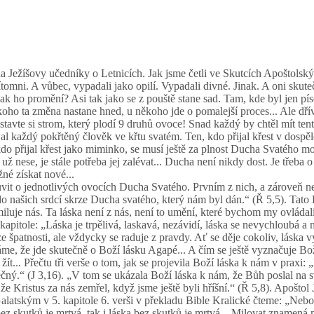
 Ježíšovy učedníky o Letnicích. Jak jsme četli ve Skutcích Apoštolský
řítomni. A vůbec, vypadali jako opilí. Vypadali divné. Jinak. A oni sku
k ho promění? Asi tak jako se z pouště stane sad. Tam, kde byl jen pís
oho ta změna nastane hned, u někoho jde o pomalejší proces... Ale dříve
tavte si strom, který plodí 9 druhů ovoce! Snad každý by chtěl mít te
l každý pokřtěný člověk ve křtu svatém. Ten, kdo přijal křest v dospě
do přijal křest jako miminko, se musí ještě za plnost Ducha Svatého m
je už nese, je stále potřeba jej zalévat... Ducha není nikdy dost. Je třeba 
žné získat nové...
uvit o jednotlivých ovocích Ducha Svatého. Prvním z nich, a zároveň 
 do našich srdcí skrze Ducha svatého, který nám byl dán.“ (Ř 5,5). T
miluje nás. Ta láska není z nás, není to umění, které bychom my ovládal
 kapitole: „Láska je trpělivá, laskavá, nezávidí, láska se nevychloubá 
e špatnosti, ale vždycky se raduje z pravdy. Ať se děje cokoliv, láska vy
me, že jde skutečně o Boží lásku Agapé... A čím se ještě vyznačuje Boží
 žít... Přečtu tři verše o tom, jak se projevila Boží láska k nám v prax
ěčný.“ (J 3,16). „V tom se ukázala Boží láska k nám, že Bůh poslal na 
e Kristus za nás zemřel, když jsme ještě byli hříšní.“ (Ř 5,8). Apošto
latským v 5. kapitole 6. verši v překladu Bible Kralické čteme: „Nebo v
ez skutků je mrtvá, tak i láska bez skutků je mrtvá... Milovat znamená mo