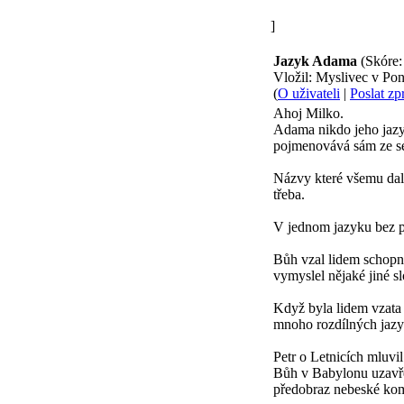
]
Jazyk Adama
(Skóre:
Vložil: Myslivec v Po
(
O uživateli
|
Poslat zp
Ahoj Milko.
Adama nikdo jeho jazyk
pojmenovává sám ze se
Názvy které všemu dal
třeba.
V jednom jazyku bez po
Bůh vzal lidem schopno
vymyslel nějaké jiné s
Když byla lidem vzata 
mnoho rozdílných jazyk
Petr o Letnicích mluvi
Bůh v Babylonu uzavřel
předobraz nebeské ko