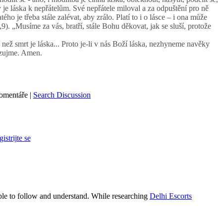
y je láska k nepřátelům. Své nepřátele miloval a za odpuštění pro ně
ého je třeba stále zalévat, aby zrálo. Platí to i o lásce – i ona může
,9). „Musíme za vás, bratří, stále Bohu děkovat, jak se sluší, protože
ší než smrt je láska... Proto je-li v nás Boží láska, nezhyneme navěky
buzujme. Amen.
omentáře |
Search Discussion
gistrijte se
mple to follow and understand. While researching
Delhi Escorts