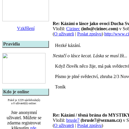
Re: Kázání o lásce jako ovoci Ducha 
Vzkříšení
Vložil:
Cizinec
(info@cizinec.com)
v Sob
(
O uživateli
|
Poslat zprávu
)
http://www.c
Pravidla
Hezké kázání.
Nestačí o lásce kecat. Láska se musí žít...
Když člověk něco žije, má pak svědectví 
Písmo je plné svědectví, zhruba 2/3 Nového
Toník
Kdo je online
Právě je 1229 návštěvník(ů)
a 0 uživatel(ů) online:
Jste anonymní
Re: Kázání / těsná brána do MYSTIK
uživatel. Můžete se
Vložil:
brusle7
(brusle7@seznam.cz)
v S
zdarma registrovat
(
O uživateli
|
Poslat zprávu
)
kliknutím
zde