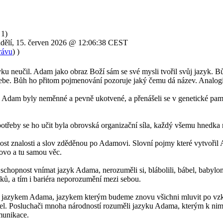
 1)
ndělí, 15. červen 2026 @ 12:06:38 CEST
rávu
) )
u neučil. Adam jako obraz Boží sám se své mysli tvořil svůj jazyk. B
be. Bůh ho přitom pojmenování pozoruje jaký čemu dá název. Analog
 Adam byly neměnné a pevně ukotvené, a přenášeli se v genetické pamě
třeby se ho učit byla obrovská organizační síla, každý všemu hnedka ro
st znalosti a slov zděděnou po Adamovi. Slovní pojmy které vytvořil Ada
lovo a tu samou věc.
schopnost vnímat jazyk Adama, nerozuměli si, blábolili, bábel, babylon.
ů, a tím i bariéra neporozumění mezi sebou.
l jazykem Adama, jazykem kterým budeme znovu všichni mluvit po vzkří
. Posluchači mnoha národností rozuměli jazyku Adama, kterým k nim ap
munikace.