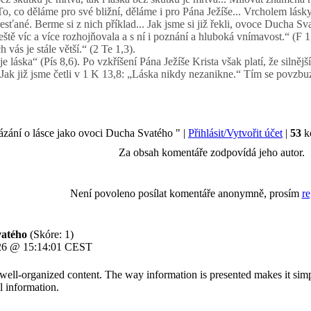
 To, co děláme pro své bližní, děláme i pro Pána Ježíše... Vrcholem lásk
řesťané. Berme si z nich příklad... Jak jsme si již řekli, ovoce Ducha Svat
eště víc a více rozhojňovala a s ní i poznání a hluboká vnímavost.“ (F 1
vás je stále větší.“ (2 Te 1,3).
e láska“ (Pís 8,6). Po vzkříšení Pána Ježíše Krista však platí, že silněj
... Jak již jsme četli v 1 K 13,8: „Láska nikdy nezanikne.“ Tím se povz
zání o lásce jako ovoci Ducha Svatého " |
Přihlásit/Vytvořit účet
|
53
k
Za obsah komentáře zodpovídá jeho autor.
Není povoleno posílat komentáře anonymně, prosím
re
Svatého
(Skóre: 1)
2026 @ 15:14:01 CEST
h well-organized content. The way information is presented makes it si
l information.