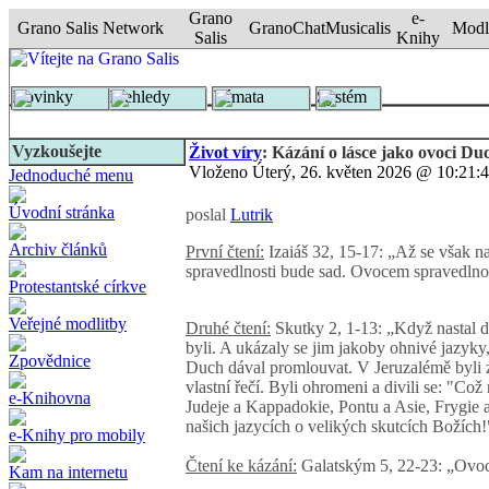
Grano
e-
Grano Salis Network
GranoChat
Musicalis
Modl
Salis
Knihy
Novinky
Přehledy
Témata
Systém
Vyzkoušejte
Život víry
: Kázání o lásce jako ovoci D
Vloženo Úterý, 26. květen 2026 @ 10:21:
Jednoduché menu
Úvodní stránka
poslal
Lutrik
Archiv článků
První čtení:
Izaiáš 32, 15-17: „Až se však na
spravedlnosti bude sad. Ovocem spravedlnost
Protestantské církve
Veřejné modlitby
Druhé
čtení:
Skutky 2, 1-13: „Když nastal de
byli. A ukázaly se jim jakoby ohnivé jazyky,
Zpovědnice
Duch dával promlouvat. V Jeruzalémě byli zb
vlastní řečí. Byli ohromeni a divili se: "Co
e-Knihovna
Judeje a Kappadokie, Pontu a Asie, Frygie a
našich jazycích o velikých skutcích Božích!
e-Knihy pro mobily
Čtení ke kázání:
Galatským 5, 22-23: „Ovoce 
Kam na internetu