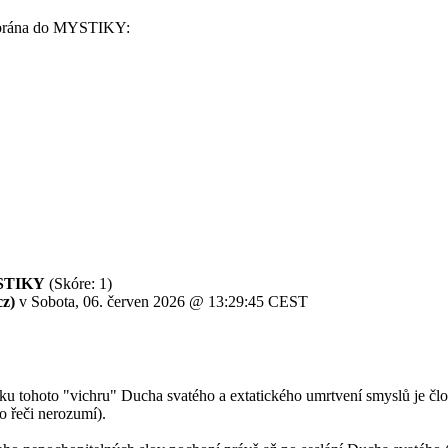
brána do MYSTIKY:
YSTIKY
(Skóre: 1)
z)
v Sobota, 06. červen 2026 @ 13:29:45 CEST
ku tohoto "vichru" Ducha svatého a extatického umrtvení smyslů je čl
ho řeči nerozumí).