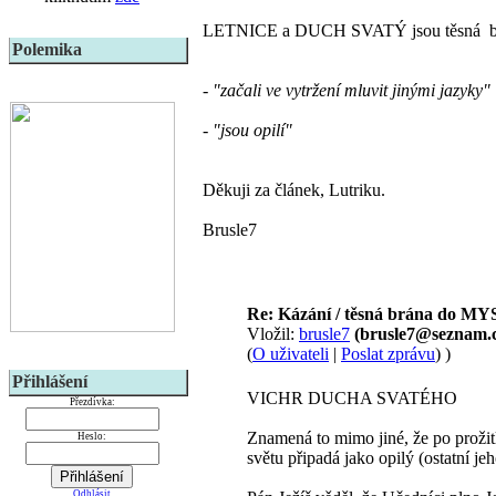
LETNICE a DUCH SVATÝ jsou těsná 
Polemika
- "začali ve vytržení mluvit jinými jazyky"
- "jsou opilí"
Děkuji za článek, Lutriku.
Brusle7
Re: Kázání / těsná brána do M
Vložil:
brusle7
(brusle7@seznam.c
(
O uživateli
|
Poslat zprávu
) )
Přihlášení
VICHR DUCHA SVATÉHO
Přezdívka:
Znamená to mimo jiné, že po prožit
Heslo:
světu připadá jako opilý (ostatní je
Odhlásit