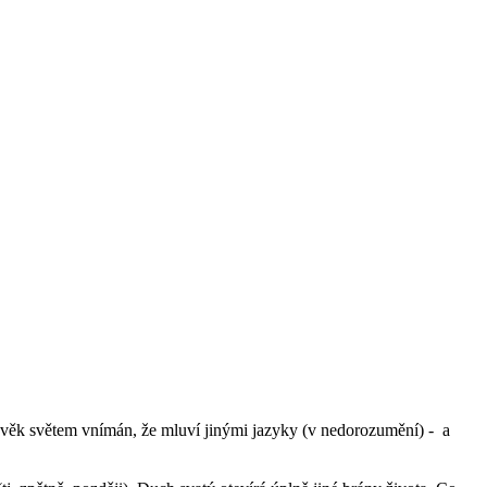
ověk světem vnímán, že mluví jinými jazyky (v nedorozumění) - a